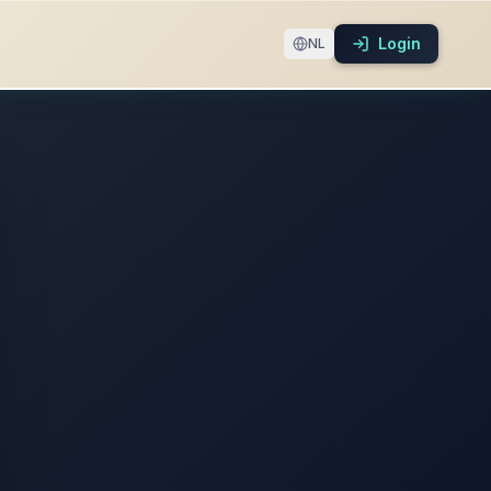
Login
NL